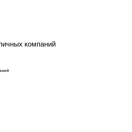
зличных компаний
аний