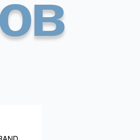
гов
BRAND