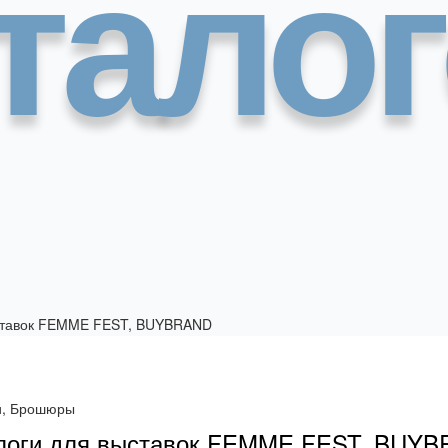
тало
и, Брошюры
логи для выставок FEMME FEST, BUY