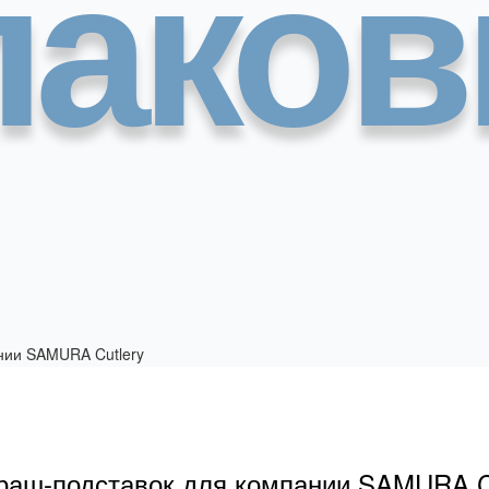
паков
браш-подставок для компании SAMURA C