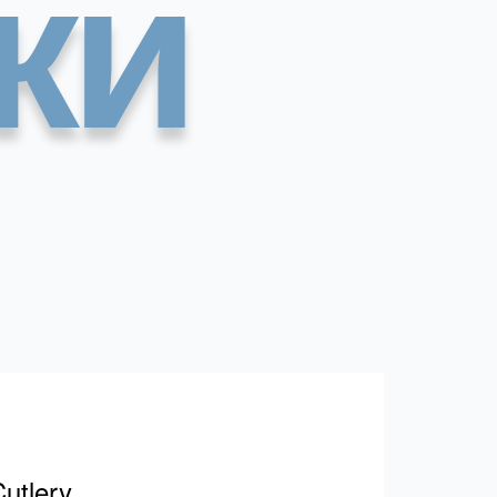
ки
utlery